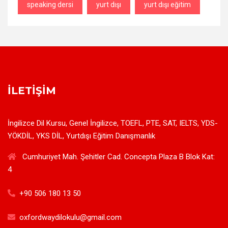
speaking dersi
yurt dışı
yurt dışı eğitim
İLETIŞIM
İngilizce Dil Kursu, Genel İngilizce, TOEFL, PTE, SAT, IELTS, YDS-
YÖKDİL, YKS DİL, Yurtdışı Eğitim Danışmanlık
Cumhuriyet Mah. Şehitler Cad. Concepta Plaza B Blok Kat:
4
+90 506 180 13 50
oxfordwaydilokulu@gmail.com