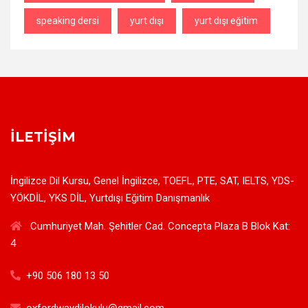
speaking dersi
yurt dışı
yurt dışı eğitim
İLETIŞIM
İngilizce Dil Kursu, Genel İngilizce, TOEFL, PTE, SAT, IELTS, YDS-
YÖKDİL, YKS DİL, Yurtdışı Eğitim Danışmanlık
Cumhuriyet Mah. Şehitler Cad. Concepta Plaza B Blok Kat:
4
+90 506 180 13 50
oxfordwaydilokulu@gmail.com