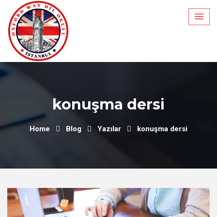
Skip
to
content
konuşma dersi
Home
Blog
Yazılar
konuşma dersi