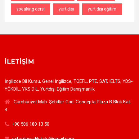
speaking dersi
yurt dışı
yurt dışı eğitim
İLETIŞIM
İngilizce Dil Kursu, Genel İngilizce, TOEFL, PTE, SAT, IELTS, YDS-
YÖKDİL, YKS DİL, Yurtdışı Eğitim Danışmanlık
Cumhuriyet Mah. Şehitler Cad. Concepta Plaza B Blok Kat:
4
+90 506 180 13 50
oxfordwaydilokulu@gmail.com