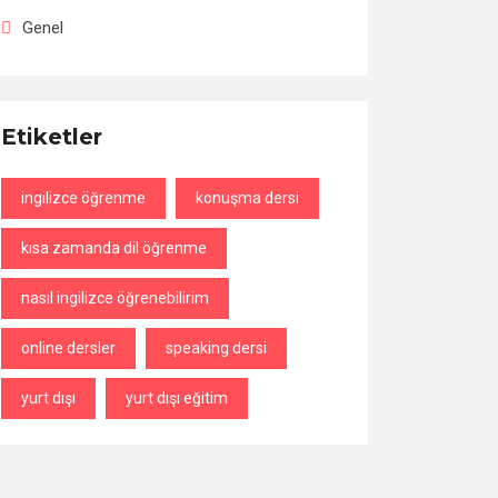
Genel
Etiketler
ingilizce öğrenme
konuşma dersi
kısa zamanda dil öğrenme
nasıl ingilizce öğrenebilirim
online dersler
speaking dersi
yurt dışı
yurt dışı eğitim