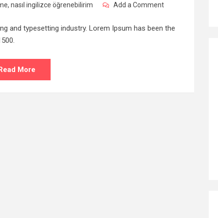
nme
,
nasıl ingilizce öğrenebilirim
Add a Comment
ing and typesetting industry. Lorem Ipsum has been the
1500.
Read More