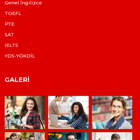
Genel İngilizce
TOEFL
PTE
SAT
IELTS
YDS-YÖKDİL
GALERI