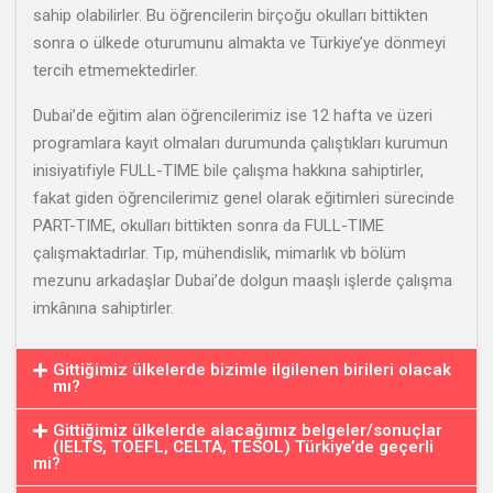
sahip olabilirler. Bu öğrencilerin birçoğu okulları bittikten
sonra o ülkede oturumunu almakta ve Türkiye’ye dönmeyi
tercih etmemektedirler.
Dubai’de eğitim alan öğrencilerimiz ise 12 hafta ve üzeri
programlara kayıt olmaları durumunda çalıştıkları kurumun
inisiyatifiyle FULL-TIME bile çalışma hakkına sahiptirler,
fakat giden öğrencilerimiz genel olarak eğitimleri sürecinde
PART-TIME, okulları bittikten sonra da FULL-TIME
çalışmaktadırlar. Tıp, mühendislik, mimarlık vb bölüm
mezunu arkadaşlar Dubai’de dolgun maaşlı işlerde çalışma
imkânına sahiptirler.
Gittiğimiz ülkelerde bizimle ilgilenen birileri olacak
mı?
Gittiğimiz ülkelerde alacağımız belgeler/sonuçlar
(IELTS, TOEFL, CELTA, TESOL) Türkiye’de geçerli
mi?