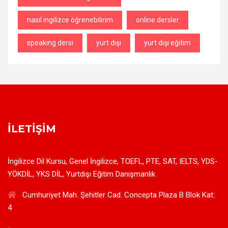
nasıl ingilizce öğrenebilirim
online dersler
speaking dersi
yurt dışı
yurt dışı eğitim
İLETIŞIM
İngilizce Dil Kursu, Genel İngilizce, TOEFL, PTE, SAT, IELTS, YDS-
YÖKDİL, YKS DİL, Yurtdışı Eğitim Danışmanlık
Cumhuriyet Mah. Şehitler Cad. Concepta Plaza B Blok Kat:
4