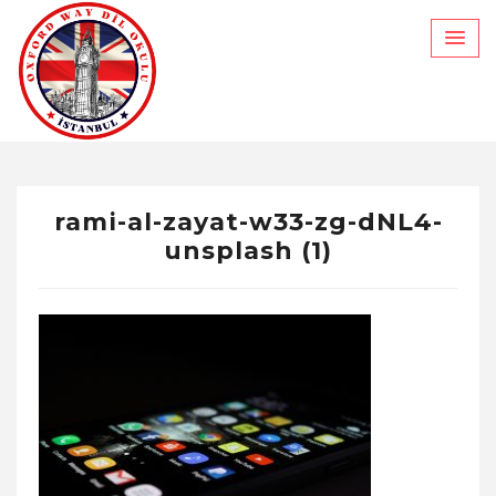
Skip
to
content
rami-al-zayat-w33-zg-dNL4-
unsplash (1)