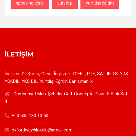
speaking dersi
yurt dışı
yurt dışı eğitim
İLETIŞIM
İngilizce Dil Kursu, Genel İngilizce, TOEFL, PTE, SAT, IELTS, YDS-
YÖKDİL, YKS DİL, Yurtdışı Eğitim Danışmanlık
Cumhuriyet Mah. Şehitler Cad. Concepta Plaza B Blok Kat:
4
+90 506 180 13 50
oxfordwaydilokulu@gmail.com