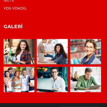
IELTS
YDS-YÖKDİL
GALERI