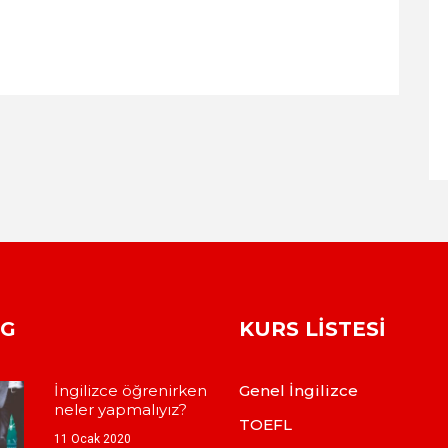
OG
KURS LISTESI
İngilizce öğrenirken
Genel İngilizce
neler yapmalıyız?
TOEFL
11 Ocak 2020