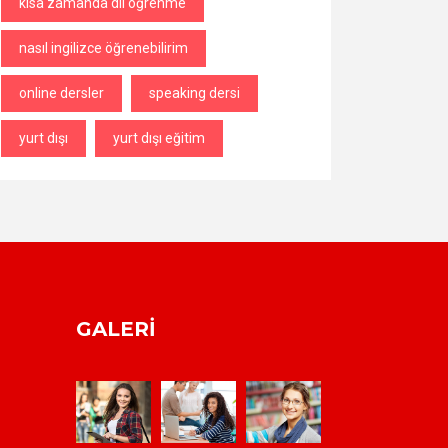
kısa zamanda dil öğrenme
nasıl ingilizce öğrenebilirim
online dersler
speaking dersi
yurt dışı
yurt dışı eğitim
GALERI