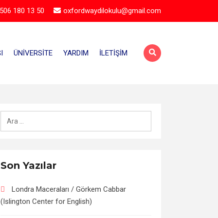
506 180 13 50
oxfordwaydilokulu@gmail.com
I
ÜNIVERSITE
YARDIM
İLETIŞIM
Arama:
Son Yazılar
Londra Maceraları / Görkem Cabbar
(Islington Center for English)