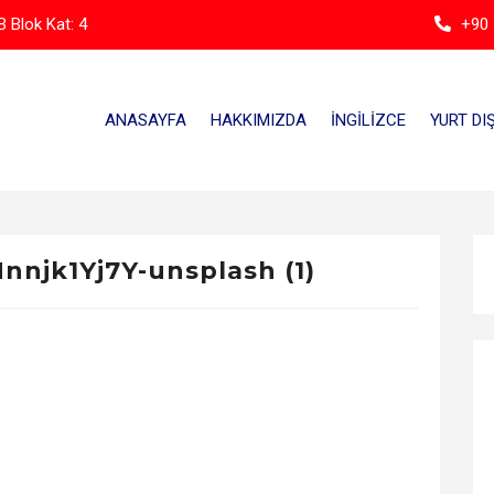
 Blok Kat: 4
+90 
ANASAYFA
HAKKIMIZDA
İNGILIZCE
YURT DIŞ
nnjk1Yj7Y-unsplash (1)