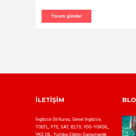
İLETIŞIM
BL
İngilizce Dil Kursu, Genel İngilizce,
TOEFL, PTE, SAT, IELTS, YDS-YÖKDİL,
YKS DİL, Yurtdışı Eğitim Danışmanlık