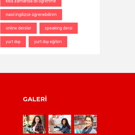
kısa zamanda dil öğrenme
nasıl ingilizce öğrenebilirim
online dersler
speaking dersi
yurt dışı
yurt dışı eğitim
GALERI