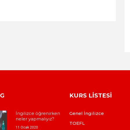
OG
KURS LISTESI
İngilizce öğrenirken
Genel İngilizce
neler yapmalıyız?
TOEFL
11 Ocak 2020