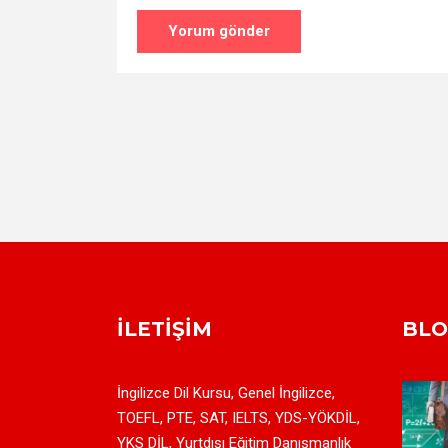
İLETIŞIM
BL
İngilizce Dil Kursu, Genel İngilizce,
TOEFL, PTE, SAT, IELTS, YDS-YÖKDİL,
YKS DİL, Yurtdışı Eğitim Danışmanlık