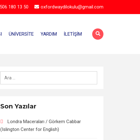
506 180 13 50
oxfordwaydilokulu@gmail.com
I
ÜNIVERSITE
YARDIM
İLETIŞIM
Arama:
Son Yazılar
Londra Maceraları / Görkem Cabbar
(Islington Center for English)