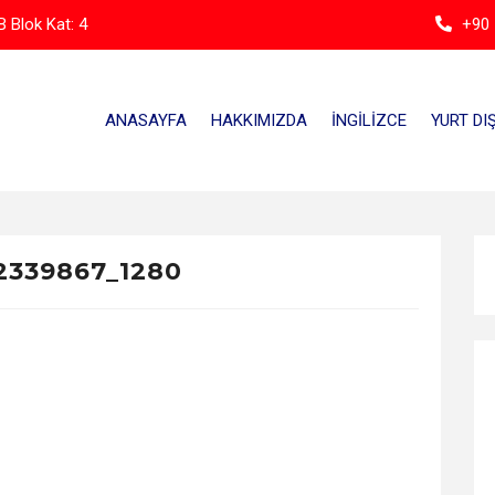
 Blok Kat: 4
+90 
ANASAYFA
HAKKIMIZDA
İNGILIZCE
YURT DIŞ
2339867_1280