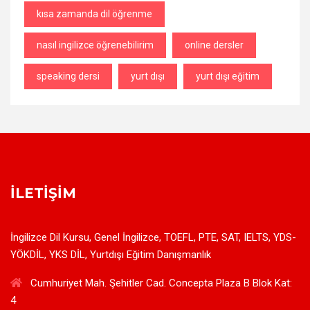
kısa zamanda dil öğrenme
nasıl ingilizce öğrenebilirim
online dersler
speaking dersi
yurt dışı
yurt dışı eğitim
İLETIŞIM
İngilizce Dil Kursu, Genel İngilizce, TOEFL, PTE, SAT, IELTS, YDS-
YÖKDİL, YKS DİL, Yurtdışı Eğitim Danışmanlık
Cumhuriyet Mah. Şehitler Cad. Concepta Plaza B Blok Kat:
4