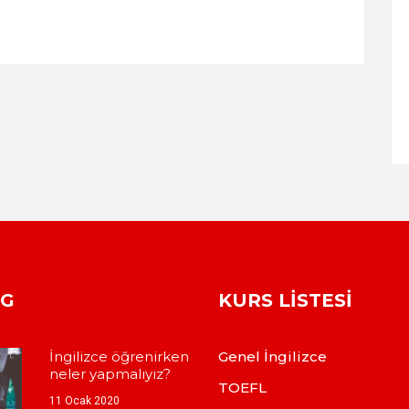
OG
KURS LISTESI
İngilizce öğrenirken
Genel İngilizce
neler yapmalıyız?
TOEFL
11 Ocak 2020