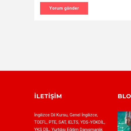
İLETIŞIM
BL
İngilizce Dil Kursu, Genel İngilizce,
TOEFL, PTE, SAT, IELTS, YDS-YÖKDİL,
YKS DİL, Yurtdışı Eğitim Danışmanlık