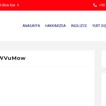
 Blok Kat: 4
+90 
ANASAYFA
HAKKIMIZDA
İNGILIZCE
YURT DIŞ
WVuMow