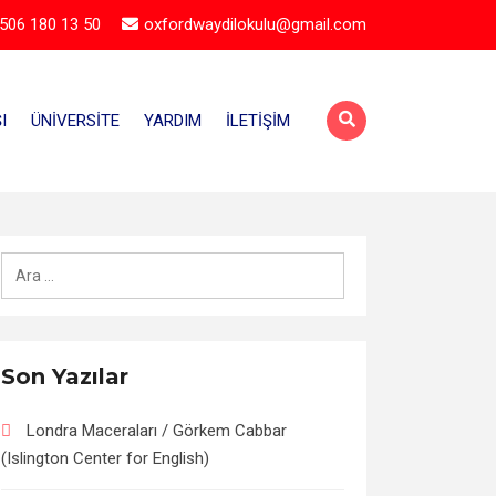
506 180 13 50
oxfordwaydilokulu@gmail.com
I
ÜNIVERSITE
YARDIM
İLETIŞIM
Arama:
Son Yazılar
Londra Maceraları / Görkem Cabbar
(Islington Center for English)