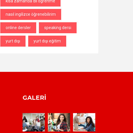
kısa zamanda dil öğrenme
nasıl ingilizce öğrenebilirim
online dersler
speaking dersi
yurt dışı
yurt dışı eğitim
GALERI