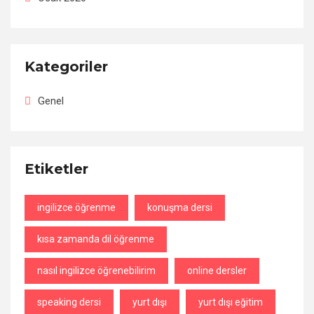
Kategoriler
Genel
Etiketler
ingilizce öğrenme
konuşma dersi
kısa zamanda dil öğrenme
nasıl ingilizce öğrenebilirim
online dersler
speaking dersi
yurt dışı
yurt dışı eğitim