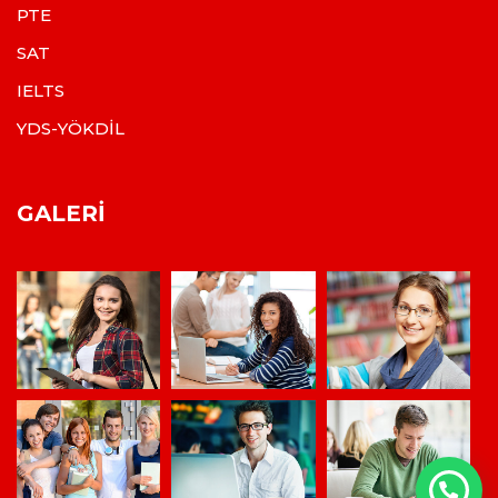
PTE
SAT
IELTS
YDS-YÖKDİL
GALERI