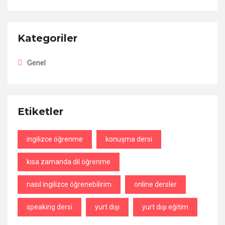
Kategoriler
Genel
Etiketler
ingilizce öğrenme
konuşma dersi
kısa zamanda dil öğrenme
nasıl ingilizce öğrenebilirim
online dersler
speaking dersi
yurt dışı
yurt dışı eğitim