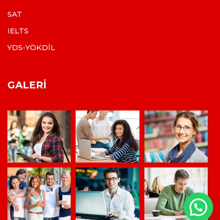
SAT
IELTS
YDS-YÖKDİL
GALERI