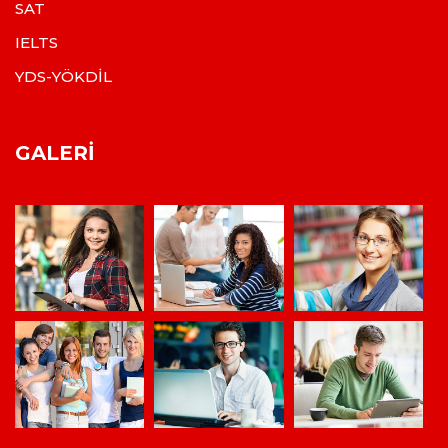
SAT
IELTS
YDS-YÖKDİL
GALERI