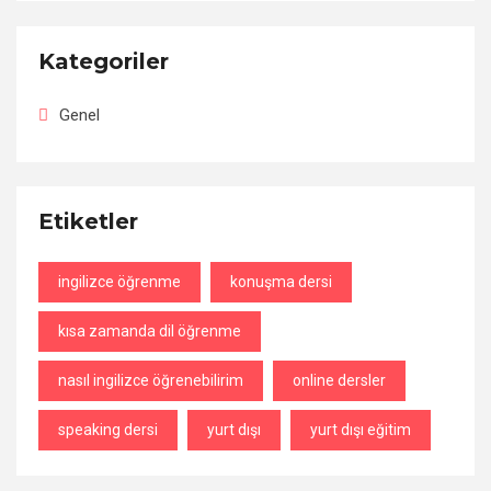
Kategoriler
Genel
Etiketler
ingilizce öğrenme
konuşma dersi
kısa zamanda dil öğrenme
nasıl ingilizce öğrenebilirim
online dersler
speaking dersi
yurt dışı
yurt dışı eğitim