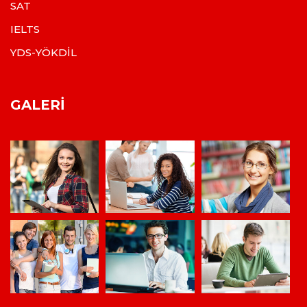
SAT
IELTS
YDS-YÖKDİL
GALERI