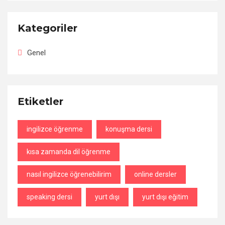
Kategoriler
Genel
Etiketler
ingilizce öğrenme
konuşma dersi
kısa zamanda dil öğrenme
nasıl ingilizce öğrenebilirim
online dersler
speaking dersi
yurt dışı
yurt dışı eğitim