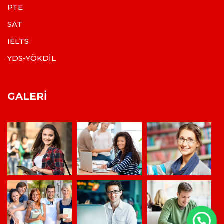
PTE
SAT
IELTS
YDS-YÖKDİL
GALERI