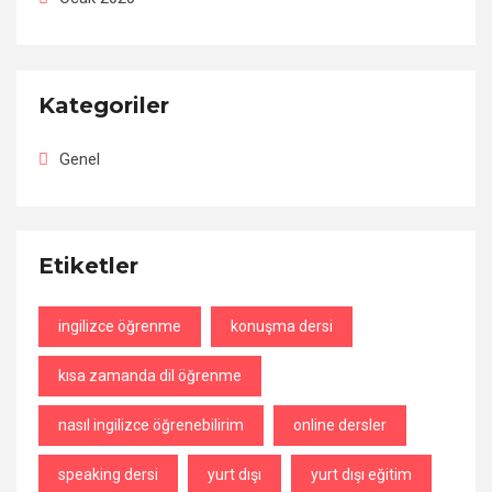
Kategoriler
Genel
Etiketler
ingilizce öğrenme
konuşma dersi
kısa zamanda dil öğrenme
nasıl ingilizce öğrenebilirim
online dersler
speaking dersi
yurt dışı
yurt dışı eğitim