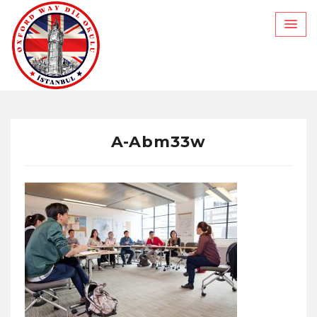
Skip
to
content
A-Abm33w