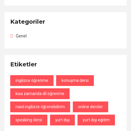
Kategoriler
Genel
Etiketler
ingilizce öğrenme
konuşma dersi
kısa zamanda dil öğrenme
nasıl ingilizce öğrenebilirim
online dersler
speaking dersi
yurt dışı
yurt dışı eğitim