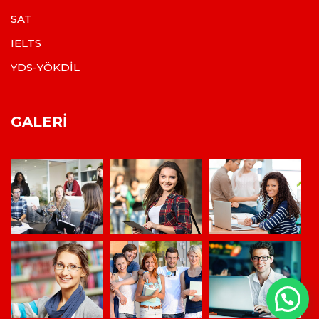
SAT
IELTS
YDS-YÖKDİL
GALERI