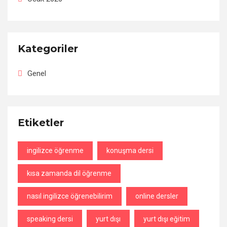
Kategoriler
Genel
Etiketler
ingilizce öğrenme
konuşma dersi
kısa zamanda dil öğrenme
nasıl ingilizce öğrenebilirim
online dersler
speaking dersi
yurt dışı
yurt dışı eğitim