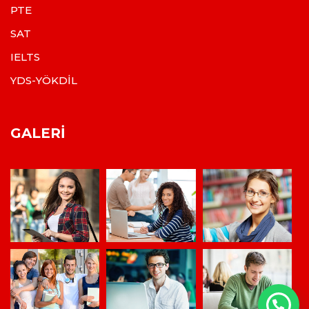
PTE
SAT
IELTS
YDS-YÖKDİL
GALERI