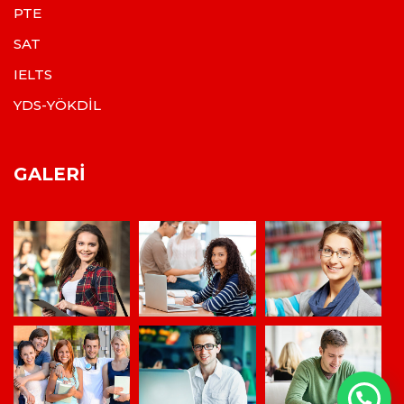
PTE
SAT
IELTS
YDS-YÖKDİL
GALERI