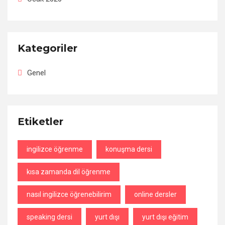
Kategoriler
Genel
Etiketler
ingilizce öğrenme
konuşma dersi
kısa zamanda dil öğrenme
nasıl ingilizce öğrenebilirim
online dersler
speaking dersi
yurt dışı
yurt dışı eğitim