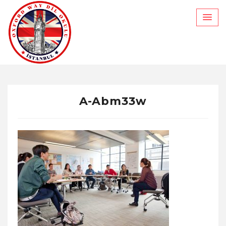
Skip
to
content
A-Abm33w