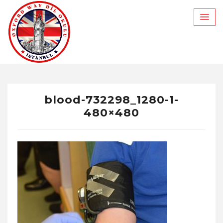
Skip
to
content
blood-732298_1280-1-
480×480