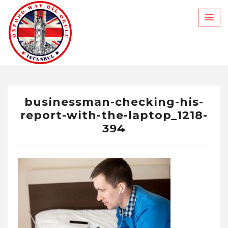
Skip
to
content
businessman-checking-his-
report-with-the-laptop_1218-
394