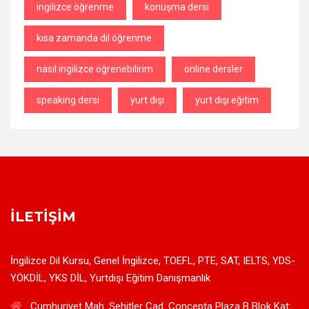
ingilizce öğrenme
konuşma dersi
kısa zamanda dil öğrenme
nasıl ingilizce öğrenebilirim
online dersler
speaking dersi
yurt dışı
yurt dışı eğitim
İLETIŞIM
İngilizce Dil Kursu, Genel İngilizce, TOEFL, PTE, SAT, IELTS, YDS-
YÖKDİL, YKS DİL, Yurtdışı Eğitim Danışmanlık
Cumhuriyet Mah. Şehitler Cad. Concepta Plaza B Blok Kat: