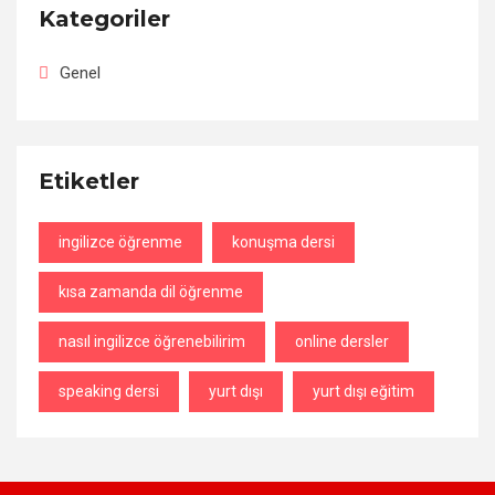
Kategoriler
Genel
Etiketler
ingilizce öğrenme
konuşma dersi
kısa zamanda dil öğrenme
nasıl ingilizce öğrenebilirim
online dersler
speaking dersi
yurt dışı
yurt dışı eğitim