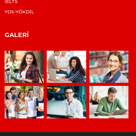
IELTS
YDS-YÖKDİL
GALERI