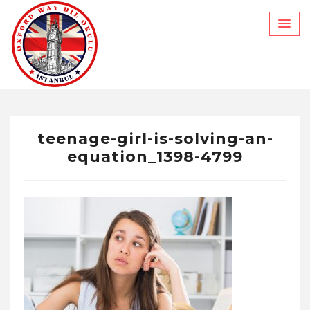
Skip
to
content
teenage-girl-is-solving-an-
equation_1398-4799