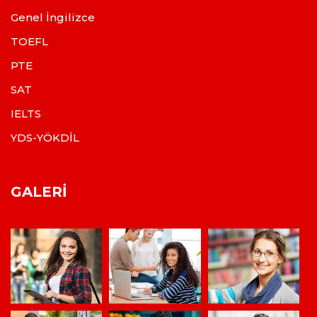
Genel İngilizce
TOEFL
PTE
SAT
IELTS
YDS-YÖKDİL
GALERI