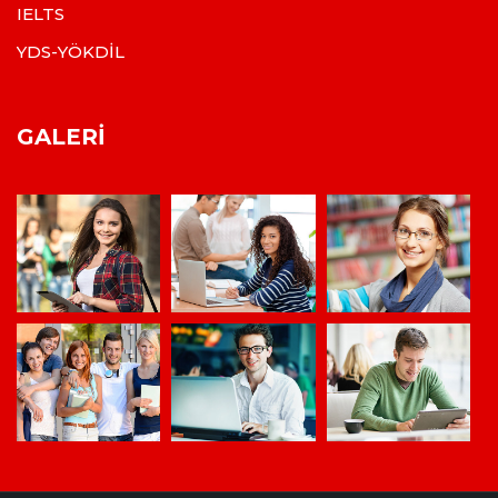
IELTS
YDS-YÖKDİL
GALERI