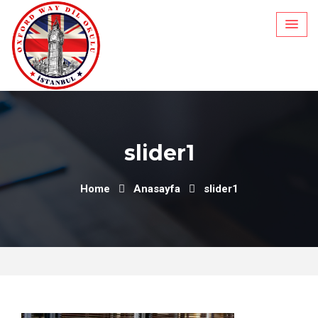
Skip
to
content
slider1
Home
Anasayfa
slider1