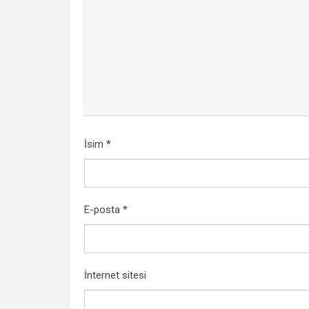
İsim
*
E-posta
*
İnternet sitesi