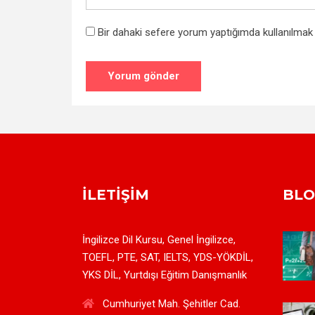
Bir dahaki sefere yorum yaptığımda kullanılmak 
İLETIŞIM
BL
İngilizce Dil Kursu, Genel İngilizce,
TOEFL, PTE, SAT, IELTS, YDS-YÖKDİL,
YKS DİL, Yurtdışı Eğitim Danışmanlık
Cumhuriyet Mah. Şehitler Cad.