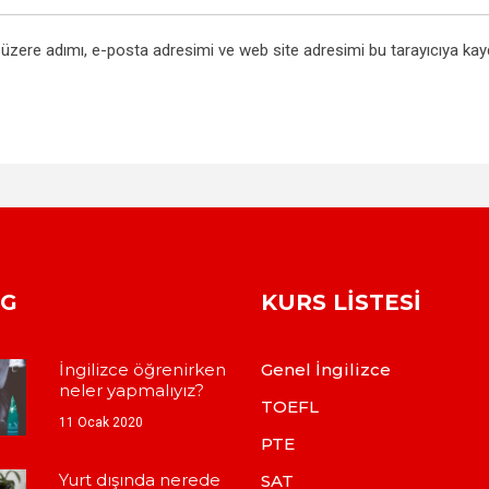
üzere adımı, e-posta adresimi ve web site adresimi bu tarayıcıya kay
OG
KURS LISTESI
İngilizce öğrenirken
Genel İngilizce
neler yapmalıyız?
TOEFL
11 Ocak 2020
PTE
Yurt dışında nerede
SAT