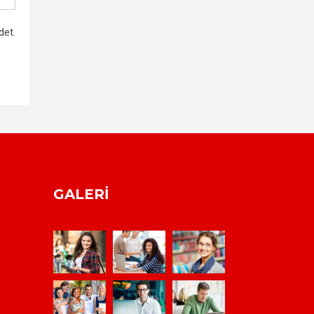
det.
GALERI