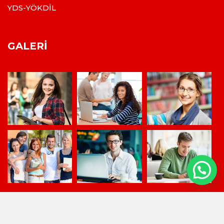
YDS-YÖKDİL
GALERI