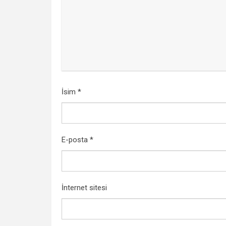
İsim
*
E-posta
*
İnternet sitesi