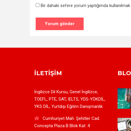
Bir dahaki sefere yorum yaptığımda kullanılmak 
İLETIŞIM
BL
İngilizce Dil Kursu, Genel İngilizce,
TOEFL, PTE, SAT, IELTS, YDS-YÖKDİL,
YKS DİL, Yurtdışı Eğitim Danışmanlık
Cumhuriyet Mah. Şehitler Cad.
Concepta Plaza B Blok Kat: 4