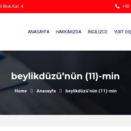
 Blok Kat: 4
+90 
ANASAYFA
HAKKIMIZDA
İNGILIZCE
YURT DIŞ
beylikdüzü’nün (11)-min
Home
Anasayfa
beylikdüzü’nün (11)-min