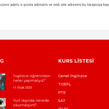
üzere adımı, e-posta adresimi ve web site adresimi bu tarayıcıya kay
OG
KURS LISTESI
İngilizce öğrenirken
Genel İngilizce
neler yapmalıyız?
TOEFL
11 Ocak 2020
PTE
Yurt dışında nerede
SAT
okumalıyım?
IELTS