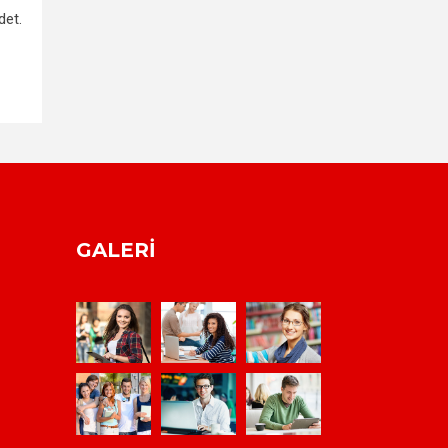
det.
GALERI