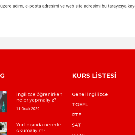
üzere adımı, e-posta adresimi ve web site adresimi bu tarayıcıya kay
OG
KURS LISTESI
İngilizce öğrenirken
Genel İngilizce
neler yapmalıyız?
TOEFL
11 Ocak 2020
PTE
Yurt dışında nerede
SAT
okumalıyım?