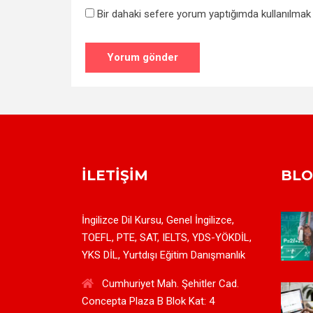
Bir dahaki sefere yorum yaptığımda kullanılmak 
İLETIŞIM
BL
İngilizce Dil Kursu, Genel İngilizce,
TOEFL, PTE, SAT, IELTS, YDS-YÖKDİL,
YKS DİL, Yurtdışı Eğitim Danışmanlık
Cumhuriyet Mah. Şehitler Cad.
Concepta Plaza B Blok Kat: 4