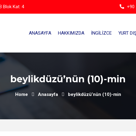
 Blok Kat: 4
+90 
ANASAYFA
HAKKIMIZDA
İNGILIZCE
YURT DIŞ
beylikdüzü’nün (10)-min
Home
Anasayfa
beylikdüzü’nün (10)-min