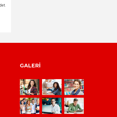
det.
GALERI