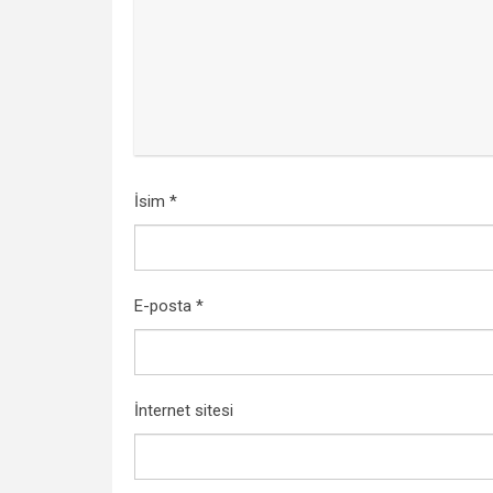
İsim
*
E-posta
*
İnternet sitesi