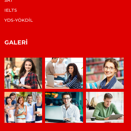
SAT
IELTS
YDS-YÖKDİL
GALERI