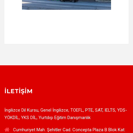
İLETIŞIM
İngilizce Dil Kursu, Genel İngilizce, TOEFL, PTE, SAT, IELTS, YDS-
YÖKDİL, YKS DİL, Yurtdışı Eğitim Danışmanlık
Cumhuriyet Mah. Şehitler Cad. Concepta Plaza B Blok Kat: