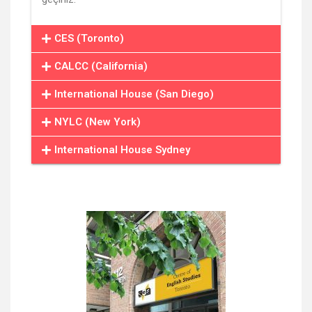
CES (Toronto)
CALCC (California)
International House (San Diego)
NYLC (New York)
International House Sydney