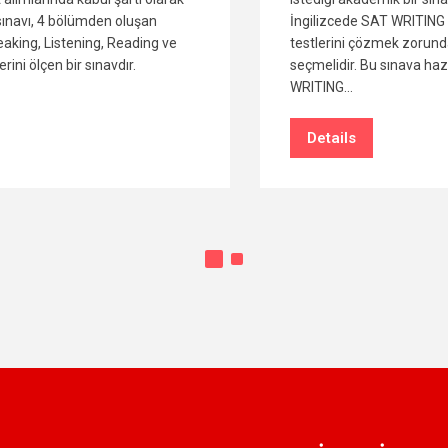
İngilizcede SAT WRITING ve SAT READING
testlerini çözmek zorundadır. Sorular çoktan
seçmelidir. Bu sınava hazırlık sürecinde SAT
WRITING…
Details