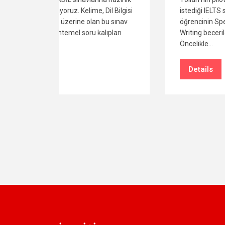
l Bilgisi
istediği IELTS sınavı, 4 bölümden oluşan
u sınav
öğrencinin Speaking, Listening, Reading ve
pları
Writing becerilerini ölçen bir sınavdır.
Öncelikle…
Details