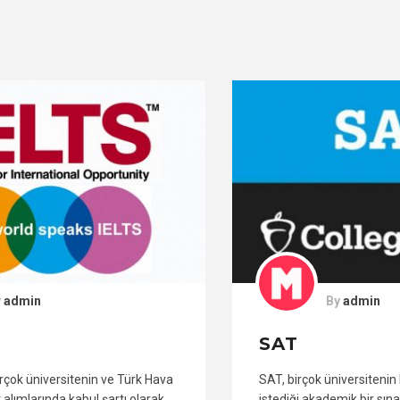
By
admin
SAT
SAT, birçok üniversitenin kabul şartı olarak
istediği akademik bir sınavdır ve öğrenciler