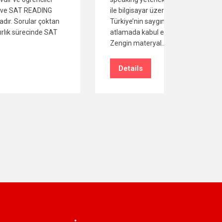
ile bilgisayar üzerinden değerlendirildiği ve
istediği
Türkiye’nin saygın üniversitelerinin hazırlık
öğrencin
atlamada kabul ettikleri akademik bir sınavdır.
Writing be
Zengin materyal…
Öncelikl
Details
Detai