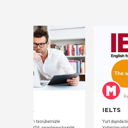
By
admin
IELTS
Yurt dışında birçok üniversitenin ve Türk Hava
hazırlık
Yolları’nın pilot alımlarında kabul şartı olarak