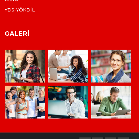
YDS-YÖKDİL
GALERI