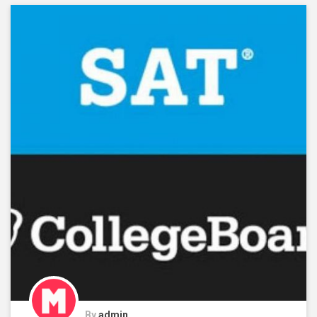
By
admin