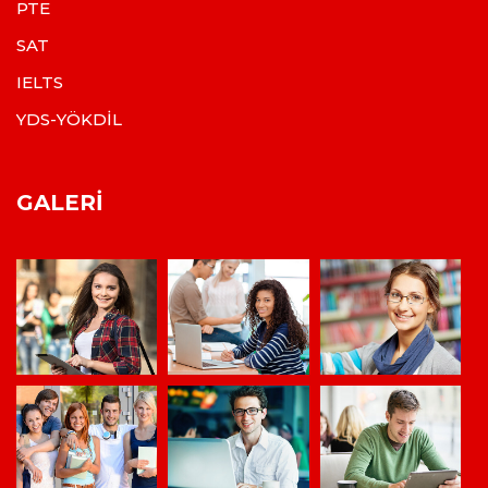
PTE
SAT
IELTS
YDS-YÖKDİL
GALERI