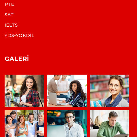
PTE
SAT
IELTS
YDS-YÖKDİL
GALERI