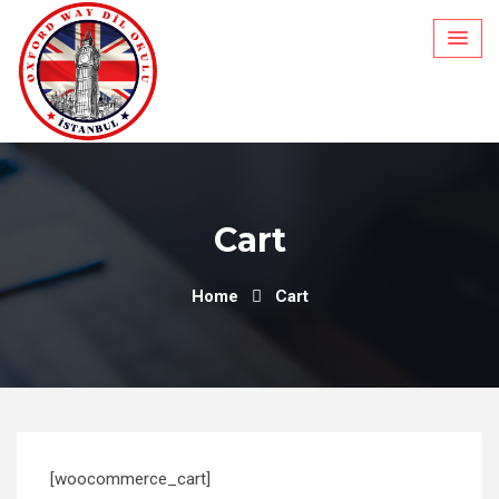
Skip
to
content
Cart
Home
Cart
[woocommerce_cart]